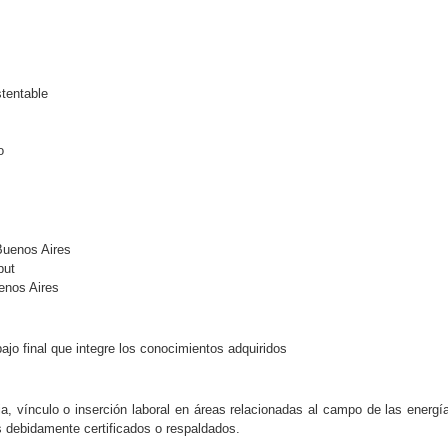
tentable
o
Buenos Aires
but
uenos Aires
ajo final que integre los conocimientos adquiridos
ria, vínculo o inserción laboral en áreas relacionadas al campo de las ener
 debidamente certificados o respaldados.