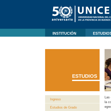
INSTITUCIÓN
ESTUDIO
ESTUDIOS
Las 
Ingreso
la c
egre
Estudios de Grado