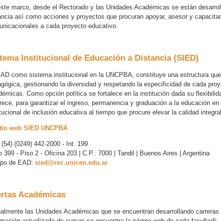
ste marco, desde el Rectorado y las Unidades Académicas se están desarrol
ancia así como acciones y proyectos que procuran apoyar, asesor y capacita
nicacionales a cada proyecto educativo.
tema Institucional de Educación a Distancia (SIED)
AD como sistema institucional en la UNCPBA, constituye una estructura que 
gógica, gestionando la diversidad y respetando la especificidad de cada pro
émicas. Como opción política se fortalece en la institución dada su flexibili
rece, para garantizar el ingreso, permanencia y graduación a la educación en 
itucional de inclusión educativa al tiempo que procure elevar la calidad integr
Sitio web SIED UNCPBA
: (54) (0249) 442-2000 - Int. 199
o 399 - Piso 2 - Oficina 203 | C.P.: 7000 | Tandil | Buenos Aires | Argentina
ipo de EAD:
sied@rec.unicen.edu.ar
ertas Académicas
almente las Unidades Académicas que se encuentran desarrollando carreras y
rmación actualizada de cursos se encuentra la página web de cada facultad):