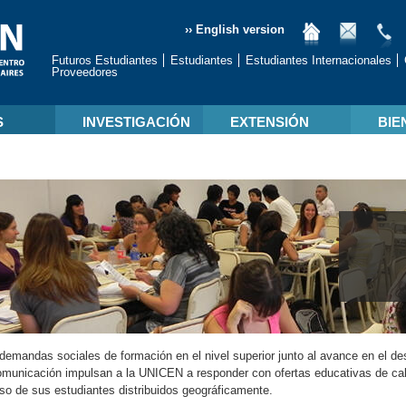
›› English version
Futuros Estudiantes
Estudiantes
Estudiantes Internacionales
Proveedores
S
INVESTIGACIÓN
EXTENSIÓN
BIE
demandas sociales de formación en el nivel superior junto al avance en el des
omunicación impulsan a la UNICEN a responder con ofertas educativas de cal
so de sus estudiantes distribuidos geográficamente.