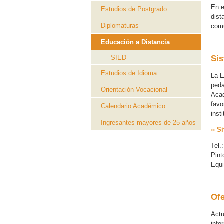
En e
Estudios de Postgrado
dist
Diplomaturas
comu
Educación a Distancia
SIED
Sis
Estudios de Idioma
La E
peda
Orientación Vocacional
Acad
favo
Calendario Académico
inst
Ingresantes mayores de 25 años
›› 
Tel.
Pint
Equ
Of
Actu
info