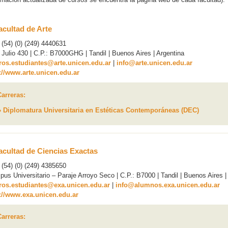
acultad de Arte
: (54) (0) (249) 4440631
 Julio 430 | C.P.: B7000GHG | Tandil | Buenos Aires | Argentina
ros.estudiantes@arte.unicen.edu.ar
|
info@arte.unicen.edu.ar
://www.arte.unicen.edu.ar
Carreras:
›› Diplomatura Universitaria en Estéticas Contemporáneas (DEC)
acultad de Ciencias Exactas
: (54) (0) (249) 4385650
us Universitario – Paraje Arroyo Seco | C.P.: B7000 | Tandil | Buenos Aires |
uros.estudiantes@exa.unicen.edu.ar
|
info@alumnos.exa.unicen.edu.ar
://www.exa.unicen.edu.ar
Carreras: