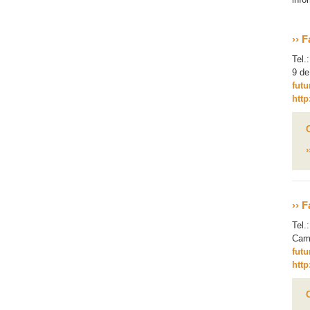
››
F
Tel.
9 de
futu
http
››
F
Tel.
Camp
fut
http