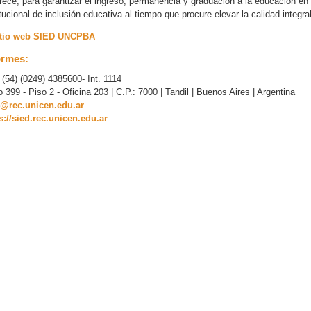
rece, para garantizar el ingreso, permanencia y graduación a la educación en 
itucional de inclusión educativa al tiempo que procure elevar la calidad integr
Sitio web SIED UNCPBA
ormes:
: (54) (0249) 4385600- Int. 1114
o 399 - Piso 2 - Oficina 203 | C.P.: 7000 | Tandil | Buenos Aires | Argentina
d@rec.unicen.edu.ar
s://sied.rec.unicen.edu.ar