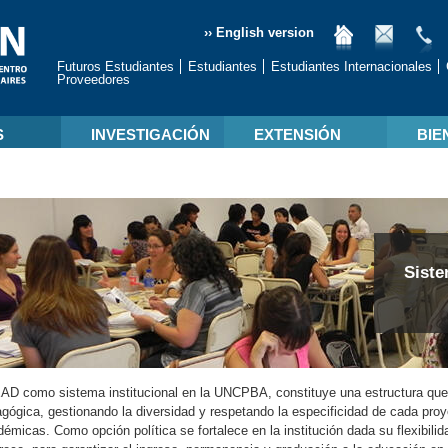
›› English version
Futuros Estudiantes
Estudiantes
Estudiantes Internacionales
Proveedores
S
INVESTIGACIÓN
EXTENSIÓN
BIE
Siste
AD como sistema institucional en la UNCPBA, constituye una estructura que 
gógica, gestionando la diversidad y respetando la especificidad de cada pro
émicas. Como opción política se fortalece en la institución dada su flexibili