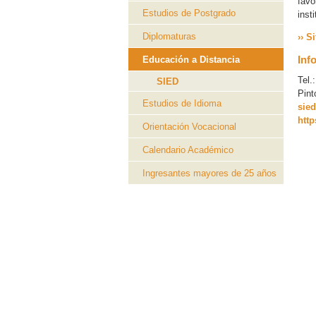
favo
Estudios de Postgrado
inst
Diplomaturas
›› 
Inf
Educación a Distancia
Tel.
SIED
Pint
Estudios de Idioma
sie
http
Orientación Vocacional
Calendario Académico
Ingresantes mayores de 25 años