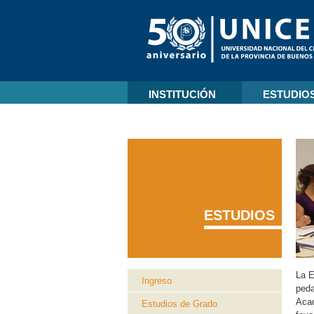
INSTITUCIÓN
ESTUDIO
ESTUDIOS
La E
Ingreso
peda
Acad
Estudios de Grado