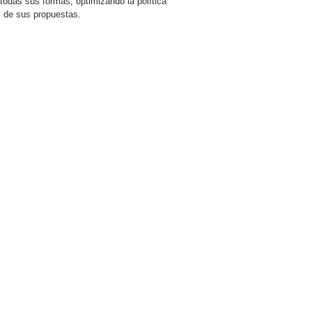
todas sus formas, optimizando la política
al de sus propuestas.