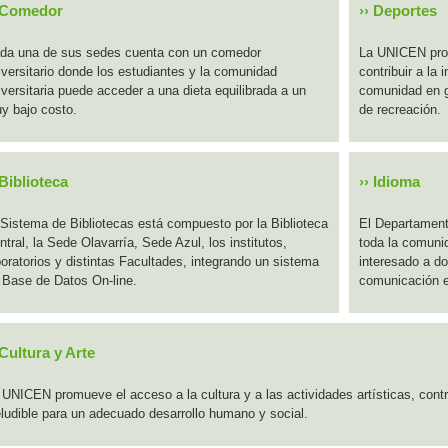
Comedor
››
Deportes
da una de sus sedes cuenta con un comedor
La UNICEN prom
iversitario donde los estudiantes y la comunidad
contribuir a la 
iversitaria puede acceder a una dieta equilibrada a un
comunidad en g
y bajo costo.
de recreación.
Biblioteca
››
Idioma
 Sistema de Bibliotecas está compuesto por la Biblioteca
El Departament
ntral, la Sede Olavarría, Sede Azul, los institutos,
toda la comunid
boratorios y distintas Facultades, integrando un sistema
interesado a d
 Base de Datos On-line.
comunicación e
Cultura y Arte
 UNICEN promueve el acceso a la cultura y a las actividades artísticas, cont
eludible para un adecuado desarrollo humano y social.