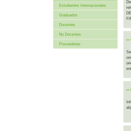
De
Estudiantes Internacionales
re
DE
Graduados
FI
Docentes
No Docentes
››
Proveedores
Se
or
or
en
››
In
al