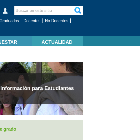
Graduados
Docentes
No Docentes
NESTAR
ACTUALIDAD
Información para Estudiantes
e grado