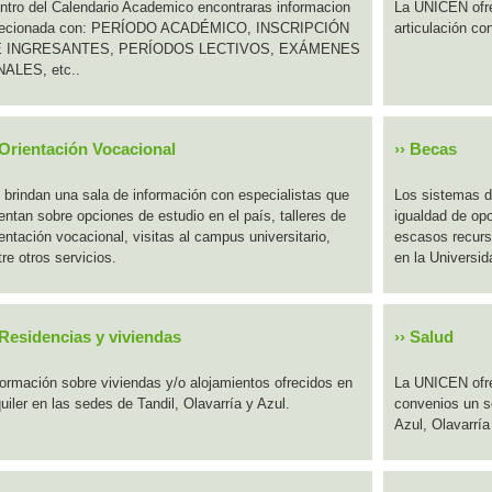
ntro del Calendario Academico encontraras informacion
La UNICEN ofre
lecionada con: PERÍODO ACADÉMICO, INSCRIPCIÓN
articulación co
 INGRESANTES, PERÍODOS LECTIVOS, EXÁMENES
NALES, etc..
Orientación Vocacional
››
Becas
 brindan una sala de información con especialistas que
Los sistemas d
ientan sobre opciones de estudio en el país, talleres de
igualdad de opo
ientación vocacional, visitas al campus universitario,
escasos recurs
tre otros servicios.
en la Universid
Residencias y viviendas
››
Salud
formación sobre viviendas y/o alojamientos ofrecidos en
La UNICEN ofre
quiler en las sedes de Tandil, Olavarría y Azul.
convenios un se
Azul, Olavarría