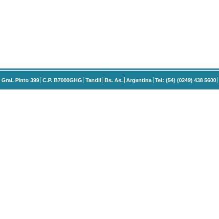
Gral. Pinto 399
C.P. B7000GHG
Tandil
Bs. As.
Argentina
Tel: (54) (0249) 438 5600