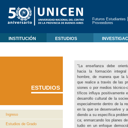
Futuros Estudiantes
Proveedores
INSTITUCIÓN
ESTUDIOS
INVESTIGA
"La en­se­ñan­za debe orien­ta
hacia la for­ma­ción in­te­gral
hom­bre, de ma­ne­ra que la l
que reali­ce a tra­vés de las pr
ESTUDIOS
sio­nes o por me­dios téc­ni­co-
tí­fi­cos in­flu­ya po­si­ti­va­men­te 
desa­rro­llo cul­tu­ral de la so­cie
es­pe­cial­men­te den­tro de la re
en la que se desen­vuel­ve y a
Ingreso
dien­do a su es­pe­cí­fi­ca pro­ble­m
ca; en­mar­can­do los pla­nes de
Estudios de Grado
tu­dio en un en­fo­que de­mo­crá­