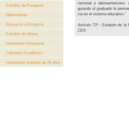
na­cio­nal y la­ti­noa­me­ri­cano,
Estudios de Postgrado
gu­ran­do al gra­dua­do la per­ma
cia en el sis­te­ma edu­ca­ti­vo."
Diplomaturas
Educación a Distancia
Ar­tícu­lo 73º - Es­ta­tu­to de la
CEN
Estudios de Idioma
Orientación Vocacional
Calendario Académico
Ingresantes mayores de 25 años