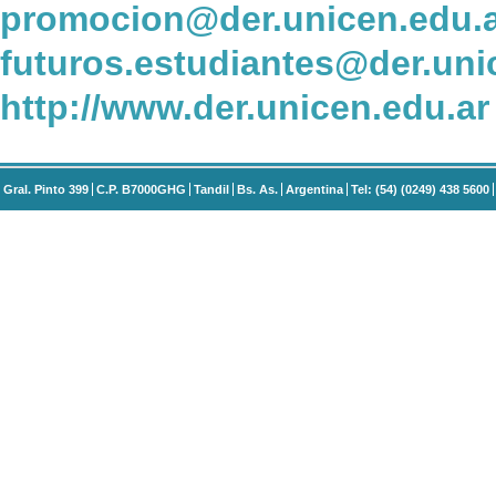
promocion@der.unicen.edu.
futuros.estudiantes@der.uni
http://www.der.unicen.edu.ar
Gral. Pinto 399
C.P. B7000GHG
Tandil
Bs. As.
Argentina
Tel: (54) (0249) 438 5600