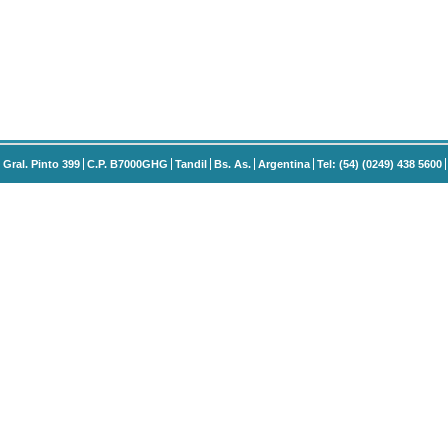
Gral. Pinto 399
C.P. B7000GHG
Tandil
Bs. As.
Argentina
Tel: (54) (0249) 438 5600