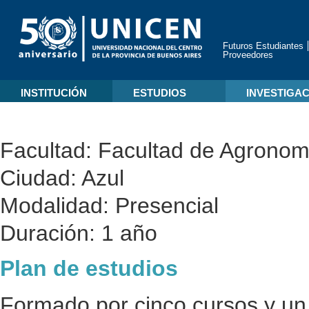
Futuros Estudiantes
Proveedores
INSTITUCIÓN
ESTUDIOS
INVESTIGA
Facultad:
Facultad de Agronom
Ciudad:
Azul
Modalidad:
Presencial
Duración:
1 año
Plan de estudios
Formado por cinco cursos y un 