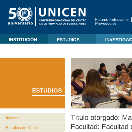
Futuros Estudiantes
Proveedores
INSTITUCIÓN
ESTUDIOS
INVESTIGA
ESTUDIOS
Título otorgado:
Mag
Ingreso
Facultad:
Facultad 
Estudios de Grado