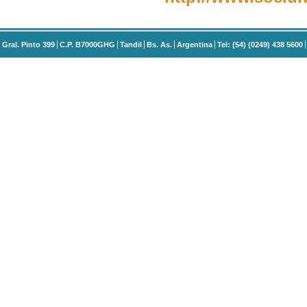
Gral. Pinto 399
C.P. B7000GHG
Tandil
Bs. As.
Argentina
Tel: (54) (0249) 438 5600