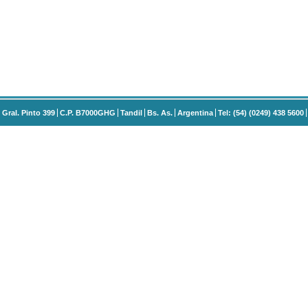
Gral. Pinto 399
C.P. B7000GHG
Tandil
Bs. As.
Argentina
Tel: (54) (0249) 438 5600