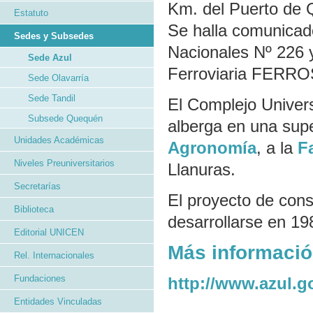
Km. del Puerto de
Estatuto
Se halla comunicado
Sedes y Subsedes
Nacionales Nº 226 y
Sede Azul
Ferroviaria FERROS
Sede Olavarría
Sede Tandil
El Complejo Univers
Subsede Quequén
alberga en una supe
Unidades Académicas
Agronomía
, a la
F
Niveles Preuniversitarios
Llanuras.
Secretarías
El proyecto de con
Biblioteca
desarrollarse en 19
Editorial UNICEN
Más informació
Rel. Internacionales
Fundaciones
http://www.azul.g
Entidades Vinculadas