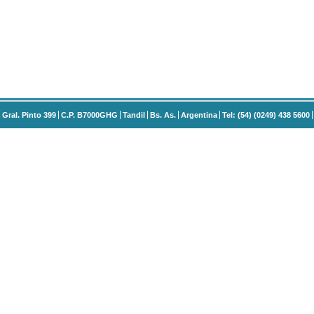
Gral. Pinto 399
C.P. B7000GHG
Tandil
Bs. As.
Argentina
Tel: (54) (0249) 438 5600