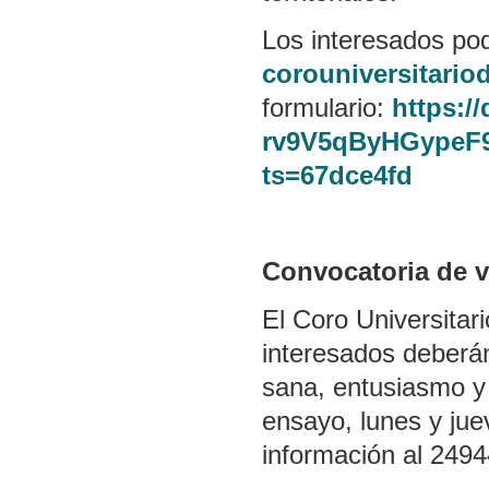
Los interesados pod
corouniversitari
formulario:
https:/
rv9V5qByHGypeF
ts=67dce4fd
Convocatoria de 
El Coro Universitar
interesados deberán
sana, entusiasmo y
ensayo, lunes y ju
información al 249