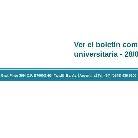
Ver el boletín co
universitaria - 28/
Gral. Pinto 399
C.P. B7000GHG
Tandil
Bs. As.
Argentina
Tel: (54) (0249) 438 5600