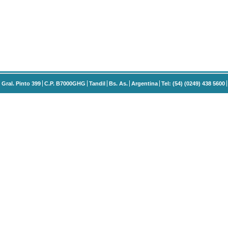
Gral. Pinto 399
C.P. B7000GHG
Tandil
Bs. As.
Argentina
Tel: (54) (0249) 438 5600