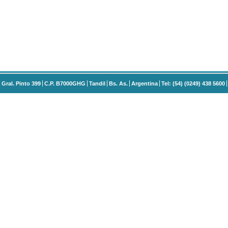
Gral. Pinto 399
C.P. B7000GHG
Tandil
Bs. As.
Argentina
Tel: (54) (0249) 438 5600