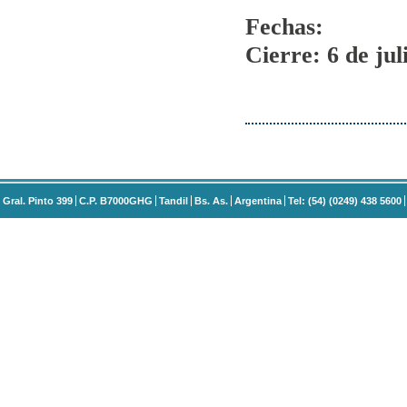
Fechas:
Cierre: 6 de jul
Gral. Pinto 399
C.P. B7000GHG
Tandil
Bs. As.
Argentina
Tel: (54) (0249) 438 5600