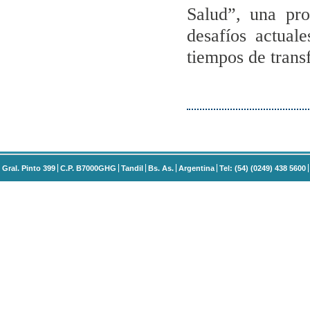
Salud”, una pr
desafíos actuale
tiempos de trans
Gral. Pinto 399
C.P. B7000GHG
Tandil
Bs. As.
Argentina
Tel: (54) (0249) 438 5600