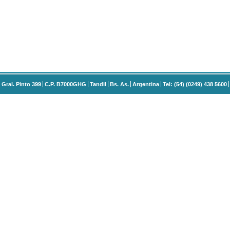
Gral. Pinto 399
C.P. B7000GHG
Tandil
Bs. As.
Argentina
Tel: (54) (0249) 438 5600