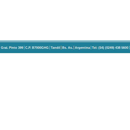
Gral. Pinto 399
C.P. B7000GHG
Tandil
Bs. As.
Argentina
Tel: (54) (0249) 438 5600