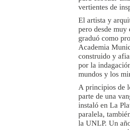
vertientes de insp
El artista y arqu
pero desde muy c
graduó como pro
Academia Munici
construido y afi
por la indagació
mundos y los mir
A principios de 
parte de una vang
instaló en La Pl
paralela, tambié
la UNLP. Un año 