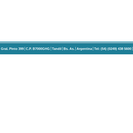
Gral. Pinto 399
C.P. B7000GHG
Tandil
Bs. As.
Argentina
Tel: (54) (0249) 438 5600