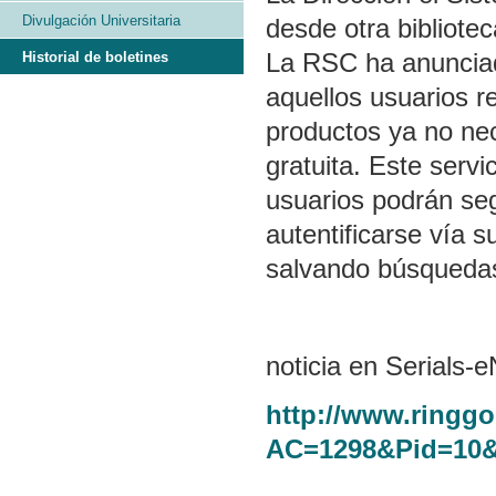
Divulgación Universitaria
desde otra bibliotec
La RSC ha anunciad
Historial de boletines
aquellos usuarios r
productos ya no nec
gratuita. Este serv
usuarios podrán seg
autentificarse vía 
salvando búsquedas 
noticia en Serials
http://www.ringg
AC=1298&Pid=10&