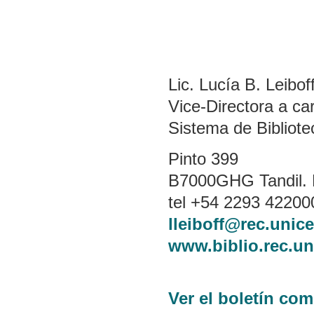
Lic. Lucía B. Leibof
Vice-Directora a ca
Sistema de Bibliot
Pinto 399
B7000GHG Tandil. B
tel +54 2293 422000
lleiboff@rec.unic
www.biblio.rec.un
Ver el boletín co