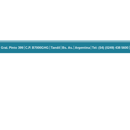
Gral. Pinto 399
C.P. B7000GHG
Tandil
Bs. As.
Argentina
Tel: (54) (0249) 438 5600