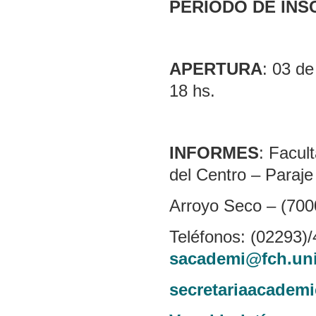
PERIODO DE INS
APERTURA
: 03 d
18 hs.
INFORMES
: Facul
del Centro – Paraje
Arroyo Seco – (7000
Teléfonos: (02293)/
sacademi@fch.uni
secretariaacade