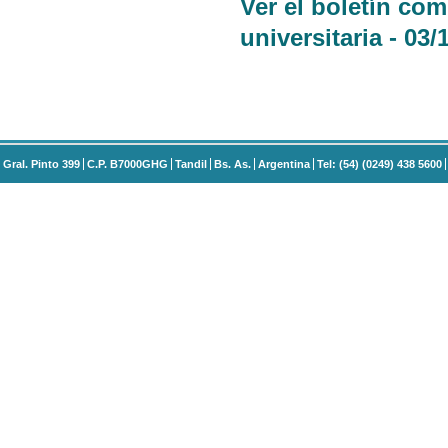
Ver el boletín co
universitaria - 03/
Gral. Pinto 399
C.P. B7000GHG
Tandil
Bs. As.
Argentina
Tel: (54) (0249) 438 5600