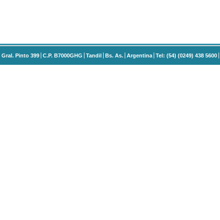
Gral. Pinto 399
C.P. B7000GHG
Tandil
Bs. As.
Argentina
Tel: (54) (0249) 438 5600