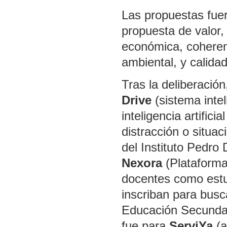
Las propuestas fuer
propuesta de valor, 
económica, coherenc
ambiental, y calidad
Tras la deliberació
Drive
(sistema inte
inteligencia artifici
distracción o situa
del Instituto Pedro
Nexora
(Plataforma
docentes como estud
inscriban para busc
Educación Secundar
fue para
ServiYa
(a