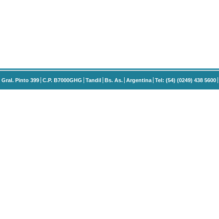
Gral. Pinto 399
C.P. B7000GHG
Tandil
Bs. As.
Argentina
Tel: (54) (0249) 438 5600