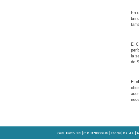
En e
brin
tamb
El C
perí
la s
de S
El o
ofic
acer
nece
Gral. Pinto 399
C.P. B7000GHG
Tandil
Bs. As.
A