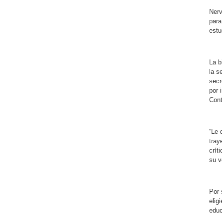
Nerv
para
estu
La b
la s
secr
por 
Cont
“Le 
tray
crít
su v
Por 
elig
educ