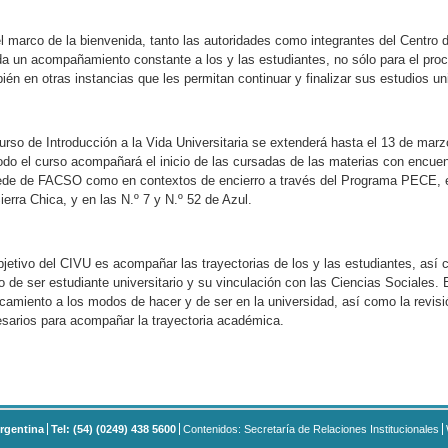
l marco de la bienvenida, tanto las autoridades como integrantes del Centro 
da un acompañamiento constante a los y las estudiantes, no sólo para el pro
ién en otras instancias que les permitan continuar y finalizar sus estudios uni
urso de Introducción a la Vida Universitaria se extenderá hasta el 13 de mar
odo el curso acompañará el inicio de las cursadas de las materias con encue
ede de FACSO como en contextos de encierro a través del Programa PECE, en
ierra Chica, y en las N.º 7 y N.º 52 de Azul.
bjetivo del CIVU es acompañar las trayectorias de los y las estudiantes, así
io de ser estudiante universitario y su vinculación con las Ciencias Sociales.
camiento a los modos de hacer y de ser en la universidad, así como la revisió
sarios para acompañar la trayectoria académica.
rgentina
Tel: (54) (0249) 438 5600
Contenidos: Secretaría de Relaciones Institucionales