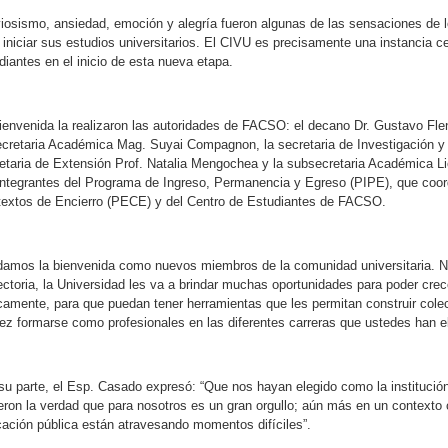
iosismo, ansiedad, emoción y alegría fueron algunas de las sensaciones de lo
 iniciar sus estudios universitarios. El CIVU es precisamente una instancia 
diantes en el inicio de esta nueva etapa.
ienvenida la realizaron las autoridades de FACSO: el decano Dr. Gustavo Fl
ecretaria Académica Mag. Suyai Compagnon, la secretaria de Investigación y 
etaria de Extensión Prof. Natalia Mengochea y la subsecretaria Académica L
integrantes del Programa de Ingreso, Permanencia y Egreso (PIPE), que coo
extos de Encierro (PECE) y del Centro de Estudiantes de FACSO.
damos la bienvenida como nuevos miembros de la comunidad universitaria. No
ectoria, la Universidad les va a brindar muchas oportunidades para poder cr
icamente, para que puedan tener herramientas que les permitan construir cole
ez formarse como profesionales en las diferentes carreras que ustedes han el
su parte, el Esp. Casado expresó: “Que nos hayan elegido como la institución
ieron la verdad que para nosotros es un gran orgullo; aún más en un contexto 
ación pública están atravesando momentos difíciles”.