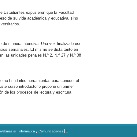
de Estudiantes expusieron que la Facultad
ceso de su vida académica y educativa, sino
versitarios.
zo de manera intensiva. Una vez finalizado ese
ntros semanales. El mismo se dicta tanto en
 las unidades penales N.º 2, N.º 27 y N.º 38
 como brindarles herramientas para conocer el
 Este curso introductorio propone un primer
n de los procesos de lectura y escritura
Webmaster: Informática y Comunicaciones
E