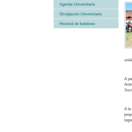
Agenda Universitaria
Divulgación Universitaria
Historial de boletines
unid
A pa
Antr
Soci
A la
prop
logr