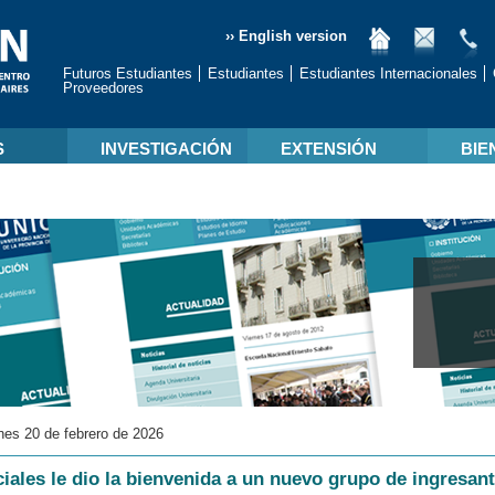
›› English version
Futuros Estudiantes
Estudiantes
Estudiantes Internacionales
Proveedores
S
INVESTIGACIÓN
EXTENSIÓN
BIE
nes 20 de febrero de 2026
iales le dio la bienvenida a un nuevo grupo de ingresan