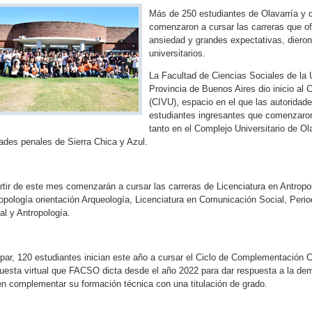
Más de 250 estudiantes de Olavarría y di
comenzaron a cursar las carreras que of
ansiedad y grandes expectativas, dieron
universitarios.
La Facultad de Ciencias Sociales de la 
Provincia de Buenos Aires dio inicio al C
(CIVU), espacio en el que las autoridad
estudiantes ingresantes que comenzaron
tanto en el Complejo Universitario de Ol
ades penales de Sierra Chica y Azul.
rtir de este mes comenzarán a cursar las carreras de Licenciatura en Antropol
opología orientación Arqueología, Licenciatura en Comunicación Social, Per
al y Antropología.
 par, 120 estudiantes inician este año a cursar el Ciclo de Complementación 
uesta virtual que FACSO dicta desde el año 2022 para dar respuesta a la de
en complementar su formación técnica con una titulación de grado.