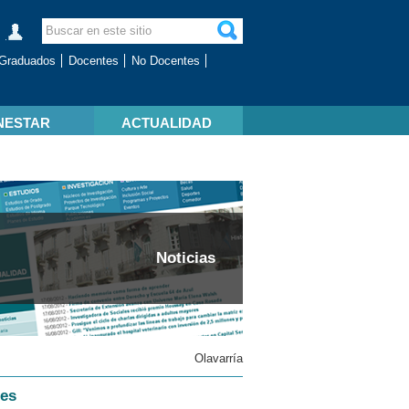
Graduados
Docentes
No Docentes
NESTAR
ACTUALIDAD
Noticias
Olavarría
tes