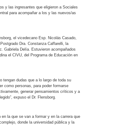
s y las ingresantes que eligieron a Sociales
central para acompañar a los y las nuevos/as
ensborg, el vicedecano Esp. Nicolás Casado,
Postgrado Dra. Constanza Caffarelli, la
ic. Gabriela Delía. Estuvieron acompañados
rdina el CIVU, del Programa de Educación en
 tengan dudas que a lo largo de toda su
ecer como personas, para poder formarse
ctivamente, generar pensamientos críticos y a
egido”, expuso el Dr. Flensborg.
 en la que se van a formar y en la carrera que
complejo, donde la universidad pública y la