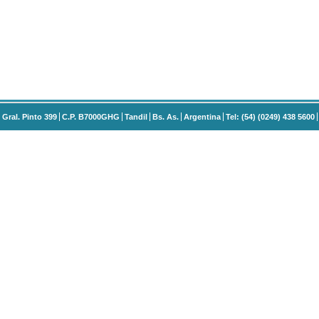
Gral. Pinto 399
C.P. B7000GHG
Tandil
Bs. As.
Argentina
Tel: (54) (0249) 438 5600