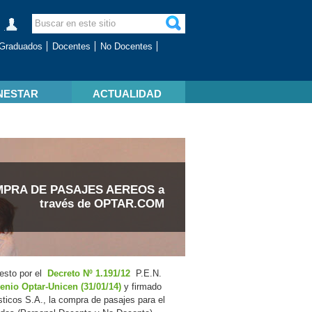
Graduados
Docentes
No Docentes
NESTAR
ACTUALIDAD
PRA DE PASAJES AEREOS a
través de OPTAR.COM
esto por el
Decreto Nº 1.191/12
P.E.N.
enio Optar-Unicen (31/01/14)
y firmado
icos S.A., la compra de pasajes para el