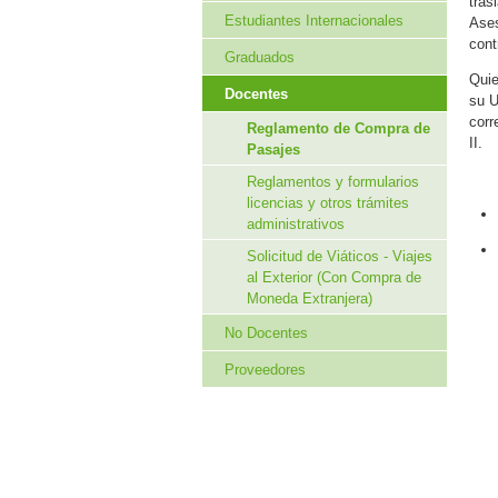
tras
Estudiantes Internacionales
Ases
cont
Graduados
Quie
Docentes
su U
corr
Reglamento de Compra de
II.
Pasajes
Reglamentos y formularios
licencias y otros trámites
administrativos
Solicitud de Viáticos - Viajes
al Exterior (Con Compra de
Moneda Extranjera)
No Docentes
Proveedores