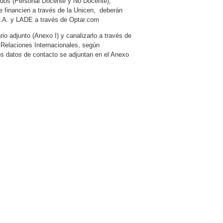
eados (Personal Docente y No Docente),
 financien a través de la Unicen, deberán
 S.A. y LADE a través de Optar.com
io adjunto (Anexo I) y canalizarlo a través de
Relaciones Internacionales, según
s datos de contacto se adjuntan en el Anexo