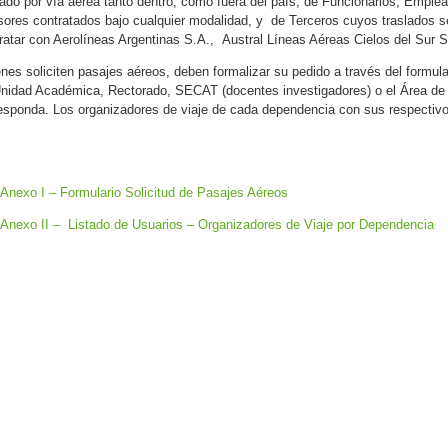
lado por vía aérea tanto dentro, como fuera del país, de Funcionarios, Empl
ores contratados bajo cualquier modalidad, y de Terceros cuyos traslados se
ratar con Aerolíneas Argentinas S.A., Austral Líneas Aéreas Cielos del Sur
nes soliciten pasajes aéreos, deben formalizar su pedido a través del formular
nidad Académica, Rectorado, SECAT (docentes investigadores) o el Área de 
esponda. Los organizadores de viaje de cada dependencia con sus respectivo
Anexo I – Formulario Solicitud de Pasajes Aéreos
Anexo II – Listado de Usuarios – Organizadores de Viaje por Dependencia