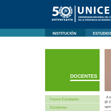
INSTITUCIÓN
ESTUDIO
DOCENTES
A tr
Futuros Estudiantes
(B.O
opor
Estudiantes