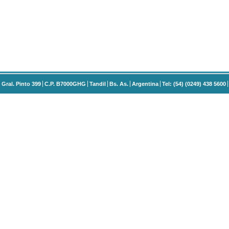
Gral. Pinto 399
C.P. B7000GHG
Tandil
Bs. As.
Argentina
Tel: (54) (0249) 438 5600