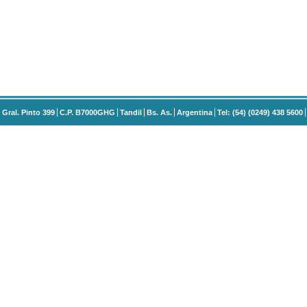
Gral. Pinto 399
C.P. B7000GHG
Tandil
Bs. As.
Argentina
Tel: (54) (0249) 438 5600