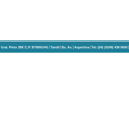
Gral. Pinto 399
C.P. B7000GHG
Tandil
Bs. As.
Argentina
Tel: (54) (0249) 438 5600