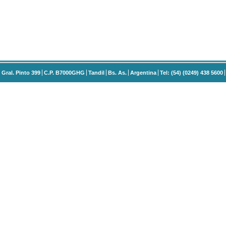
Gral. Pinto 399
C.P. B7000GHG
Tandil
Bs. As.
Argentina
Tel: (54) (0249) 438 5600