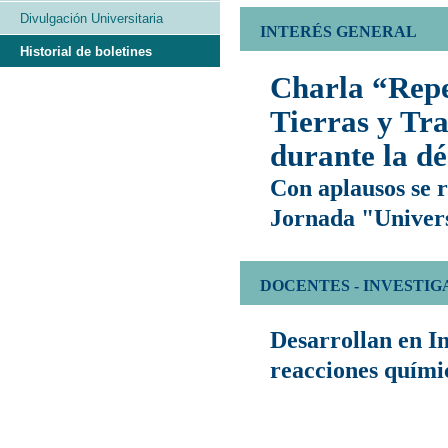
Divulgación Universitaria
INTERÉS GENERAL
Historial de boletines
Charla “Repe
Tierras y Tr
durante la d
Con aplausos se r
Jornada "Univers
DOCENTES - INVESTI
Desarrollan en I
reacciones quími