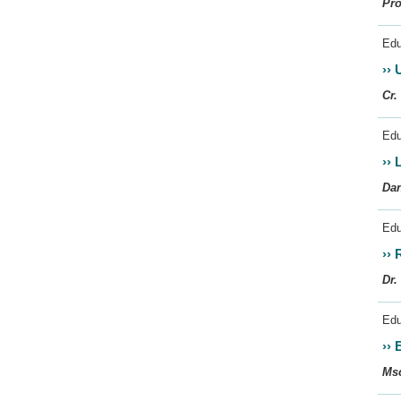
Pro
Edu
››
Cr.
Edu
››
L
Da
Edu
››
Dr
Edu
››
E
Msc