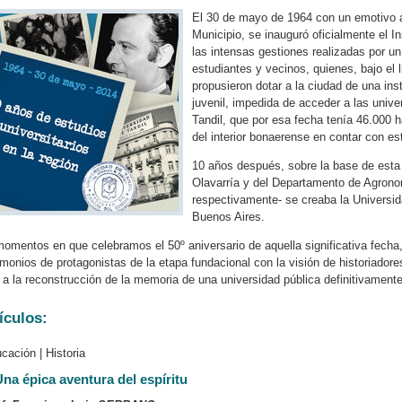
El 30 de mayo de 1964 con un emotivo a
Municipio, se inauguró oficialmente el In
las intensas gestiones realizadas por u
estudiantes y vecinos, quienes, bajo el l
propusieron dotar a la ciudad de una ins
juvenil, impedida de acceder a las unive
Tandil, que por esa fecha tenía 46.000 
del interior bonaerense en contar con est
10 años después, sobre la base de esta e
Olavarría y del Departamento de Agrono
respectivamente- se creaba la Universid
Buenos Aires.
omentos en que celebramos el 50º aniversario de aquella significativa fecha,
imonios de protagonistas de la etapa fundacional con la visión de historiador
a la reconstrucción de la memoria de una universidad pública definitivamente a
ículos:
cación | Historia
na épica aventura del espíritu