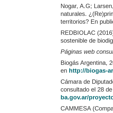
Nogar, A.G; Larsen,
naturales. ¿(Re)pri
territorios? En publ
REDBIOLAC (2016) “
sostenible de bio
Páginas web consu
Biogás Argentina, 20
en
http://biogas-
Cámara de Diputado
consultado el 28 de 
ba.gov.ar/proyect
CAMMESA (Compañía