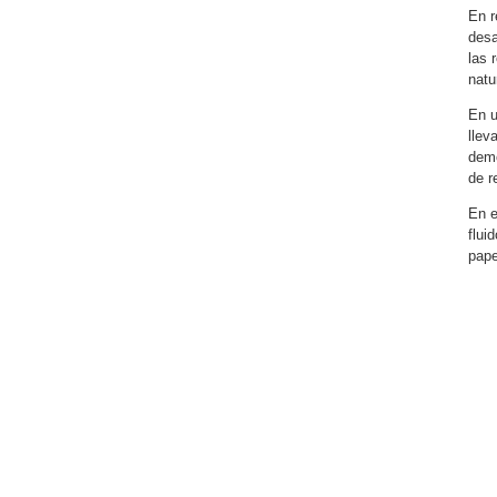
En r
desa
las 
natu
En u
llev
demo
de r
En e
flui
pape