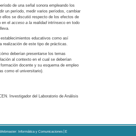
 período de una señal sonora empleando los
dir un período, medir varios períodos, cambiar
 ellos se discutió respecto de los efectos de
n en el
acceso a la realidad
intrínseco en todo
lleva.
s establecimientos educativos como así
 realización de este tipo de prácticas.
de cómo deberían presentarse los temas
lación al contexto en el cual se deberían
, la formación docente y su esquema de empleo
s como el universitario).
N. Investigador del Laboratorio de Análisis
Webmaster: Informática y Comunicaciones
E