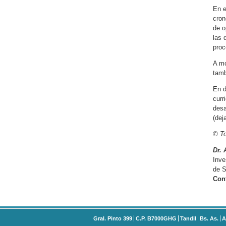
En e
cron
de o
las 
proc
A mo
tamb
En d
curr
desa
(dej
© To
Dr.
Inve
de S
Con
Gral. Pinto 399
C.P. B7000GHG
Tandil
Bs. As.
A