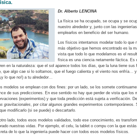
física.
Dr. Alberto LENCINA
La física se ha ocupado, se ocupa y se ocup
nuestro alrededor y, junto con las ingeniería
emplearlos en beneficio del ser humano.
Los físicos intentamos modelar todo lo que n
más objetivo que hemos encontrado es la ma
vista que todo lo que modelamos es el result
física es una ciencia netamente fáctica. Es
ren en la naturaleza: que el sol aparece todos los días, que la luna tiene sus f
o, que algo cae si lo soltamos, que el fuego calienta y el viento nos enfría… y
(¡y lo que no!) a tu alrededor…
s modelos se emplean con dos fines: por un lado, se los somete continuament
nce de sus predicciones. En ese sentido no hay que perder de vista que los
rvaciones (experimentos) y que toda predicción está sujeta a verificación. D
s gravitacionales
, por citar algunos grandes experimentos contemporáneos. 
que modificarlo (si se puede) o descartarlo.
otro lado, todos esos modelos validados, todo ese conocimiento, es transfo
rado nuestras vidas. Por ejemplo, el celu, la tablet o compu con la que está
reta de lo que la ingeniería puede hacer con todos esos modelos físicos.