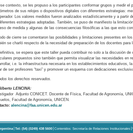
se contexto, se les propuso a los participantes conformar grupos y medir el
ómetros de sus relojes o dispositivos digitales con diferentes estrategias: me
perador. Los valores medidos fueron analizados estadísticamente y a partir de
diferentes estrategias adoptadas. También, se puso de manifiesto la limitació
eso de medida y algunas de las consecuencias filosóficas a las que esto con
do de cierre se comentaron las posibilidades y limitaciones presentes en lo
ién se charló respecto de la necesidad de preparación de los docentes para la
efinitiva, se espera que este taller pueda contribuir no solo a la discusión 
iculares propuestos sino también que permita visualizar las necesidades en re
rrollar, i.e. la infraestructura necesaria en los establecimientos educativos
ar de ser profesores “taxi” y promover un esquema con dedicaciones exclusiva
dos los derechos reservados.
 Alberto LENCINA:
stigador Adjunto CONICET. Docente de Física, Facultad de Agronomía, UNICE
uelos, Facultad de Agronomía, UNICEN.
tacto:
alencina@faa.unicen.edu.ar
rgentina
Tel: (54) (0249) 438 5600
Contenidos: Secretaría de Relaciones Institucionales