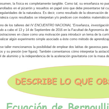
esumen, la física es completamente tangible. Como tal, su enseñanza no pu
rrollados en el pizarrón y resueltos en papel sino que debe presentarse tal 
regularidades de la naturaleza. Es decir, como resultado de la observación d
raleza cuyos resultados se interpretan y/o predicen con modelos matemático
no de los talleres del
IV ENCUENTRO NACIONAL “Enseñanza, investigación y 
ado a cabo el 13 y 14 de Septiembre de 2016 en la Facultad de Agronomía d
straciones en clase como una motivación para introducir un tema de la curríc
ealizar algún experimento simple asociado a éste como método de aprendizaj
se taller mencionamos la posibilidad de emplear dos latitas de gaseosa para di
dos y su presión (ver figura). También comentamos cómo interpretar la aislac
l de aluminio y la independencia de la aceleración gravitatoria con la masa de