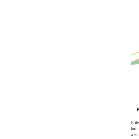
Suby
los 
a lo