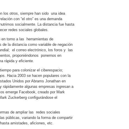
on los otros, siempre han sido una idea
 relación con “el otro” es una demanda
nutrimos socialmente. La distancia fue hasta
ecer redes sociales globales.
lo en torno a las herramientas de
s de la distancia como variable de negación
ndial; el correo electrónico, los foros y las
omentos, proponiéndonos ponernos en
 rápida y eficiente.
 tiempo para colonizar el ciberespacio;
gos. Hacia 2003 se hacen populares con la
 Estados Unidos por Abrams Jonathan en
uy rápidamente algunas empresas ingresan a
ollos emerge Facebook, creado por Mark
Mark Zuckerberg configurándose el
formas de ampliar las redes sociales
as públicas, variando la forma de compartir
 hasta amistades, aficiones, etc.