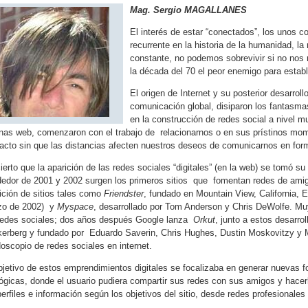
Mag. Sergio MAGALLANES
El interés de estar “conectados”, los unos c
recurrente en la historia de la humanidad, la
constante, no podemos sobrevivir si no nos 
la década del 70 el peor enemigo para establ
El origen de Internet y su posterior desarrol
comunicación global, disiparon los fantasma
en la construcción de redes social a nivel mu
nas web, comenzaron con el trabajo de relacionarnos o en sus prístinos m
acto sin que las distancias afecten nuestros deseos de comunicarnos en forma
ierto que la aparición de las redes sociales “digitales” (en la web) se tomó su
dedor de 2001 y 2002 surgen los primeros sitios que fomentan redes de ami
ición de sitios tales como
Friendster
, fundado en Mountain View, California,
zo de 2002) y
Myspace
, desarrollado por Tom Anderson y Chris DeWolfe. M
redes sociales; dos años después Google lanza
Orkut
, junto a estos desarr
erberg y fundado por Eduardo Saverin, Chris Hughes, Dustin Moskovitzy y 
doscopio de redes sociales en internet.
bjetivo de estos emprendimientos digitales se focalizaba en generar nuevas 
ógicas, donde el usuario pudiera compartir sus redes con sus amigos y hacerl
perfiles e información según los objetivos del sitio, desde redes profesionales