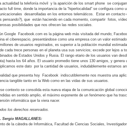
a actualidad la telefonía móvil y la aparición de los smart phone se conjuga
acto full time, donde la importancia de la “hiperlocalidad” se configura como 
nicacionales desarrolladas en los entornos telemáticos. Estar en contacto 
s pensando?), que están haciendo en cada momento, compartir fotos, vídeos
rosas posibilidades que nos ofrecen las redes sociales.
n Google Facebook.com es la página web más visitada del mundo; Facebook
na el ciberespacio, presentándose como una empresa con un valor estimado 
millones de usuarios registrados, es superior a la población mundial estimada 
de cada trece personas en el planeta usa sus servicios; excede por lejos a to
inados de Estados Unidos y Rusia. El rango etario de los usuarios van des
ta) hasta los 64 años. El usuario promedio tiene unos 130 amigos, y genera
iplicamos este dato por la cantidad de usuarios, indudablemente estamos an
ealidad que presenta hoy Facebook indiscutiblemente nos muestra una aplica
encia tangible tanto en la Web como en las vidas de sus usuarios.
se contexto se consolida esta nueva etapa de la comunicación global conoci
ndidas en sentido amplio, el máximo exponente de un fenómeno que ha trasc
ersión informática que la viera nacer.
dos los derechos reservados.
. Sergio MAGALLANES:
nto de la cátedra de Informática, Facultad de Ciencias Sociales, Investiga