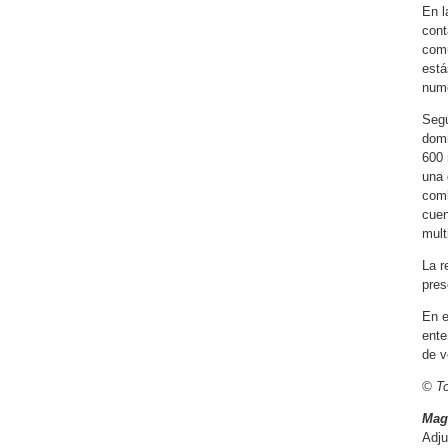
En l
cont
comu
está
nume
Segú
domi
600 
una 
comb
cuen
mult
La r
pres
En e
ente
de v
© To
Mag
Adju