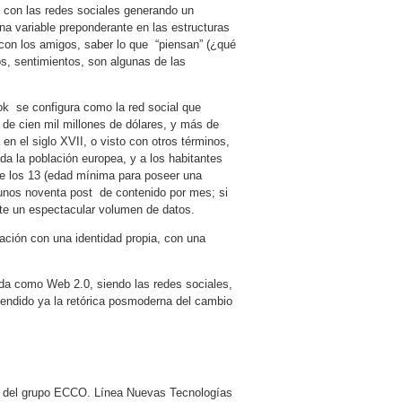
n con las redes sociales generando un
una variable preponderante en las estructuras
con los amigos, saber lo que “piensan” (¿qué
, sentimientos, son algunas de las
 se configura como la red social que
de cien mil millones de dólares, y más de
en el siglo XVII, o visto con otros términos,
da la población europea, y a los habitantes
de los 13 (edad mínima para poseer una
 unos noventa post de contenido por mes; si
te un espectacular volumen de datos.
ción con una identidad propia, con una
da como Web 2.0, siendo las redes sociales,
endido ya la retórica posmoderna del cambio
dor del grupo ECCO. Línea Nuevas Tecnologías