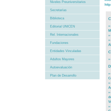
Niveles Preuniversitarios
http
Secretarías
Biblioteca
C
›
Editorial UNICEN
M
Rel. Internacionales
›
›
Fundaciones
A
Entidades Vinculadas
C
Adultos Mayores
›
D
Autoevaluación
›
Plan de Desarrollo
C
›
A
›
d
V
›