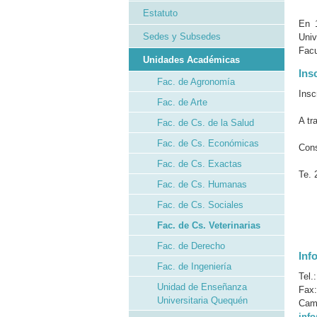
Estatuto
En 1
Sedes y Subsedes
Univ
Facu
Unidades Académicas
Ins
Fac. de Agronomía
Insc
Fac. de Arte
A tr
Fac. de Cs. de la Salud
Fac. de Cs. Económicas
Con
Fac. de Cs. Exactas
Te. 
Fac. de Cs. Humanas
Fac. de Cs. Sociales
Fac. de Cs. Veterinarias
Fac. de Derecho
Inf
Fac. de Ingeniería
Tel.
Unidad de Enseñanza
Fax:
Universitaria Quequén
Camp
inf