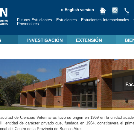
›› English version
Futuros Estudiantes
Estudiantes
Estudiantes Internacionales
Proveedores
S
INVESTIGACIÓN
EXTENSIÓN
BIE
Fac
acultad de Ciencias Veterinarias tuvo su origen en 1969 en la unidad aca
il, entidad de carácter privado que, fundada en 1964, constituyera el prime
onal del Centro de la Provincia de Buenos Aires.