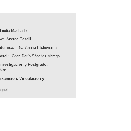
:
Claudio Machado
Vet. Andrea Caselli
adémica:
Dra. Analía Etcheverría
eral:
Cdor. Darío Sánchez Abrego
Investigación y Postgrado:
hitz
Extensión, Vinculación y
gnoli