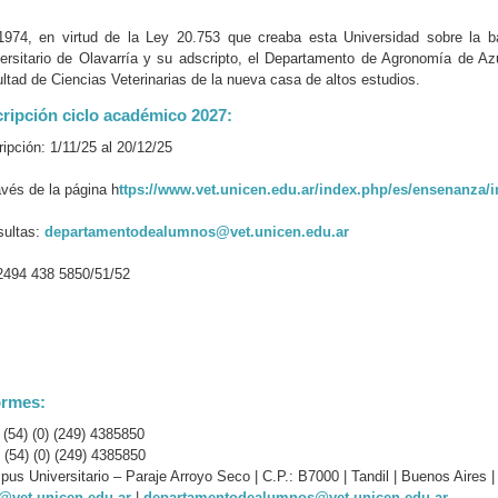
974, en virtud de la Ley 20.753 que creaba esta Universidad sobre la bas
ersitario de Olavarría y su adscripto, el Departamento de Agronomía de A
ltad de Ciencias Veterinarias de la nueva casa de altos estudios.
cripción ciclo académico 2027:
ripción: 1/11/25 al 20/12/25
avés de la página h
ttps://www.vet.unicen.edu.ar/index.php/es/ensenanza/i
sultas:
departamentodealumnos@vet.unicen.edu.ar
2494 438 5850/51/52
ormes:
: (54) (0) (249) 4385850
 (54) (0) (249) 4385850
us Universitario – Paraje Arroyo Seco | C.P.: B7000 | Tandil | Buenos Aires |
o@vet.unicen.edu.ar
|
departamentodealumnos@vet.unicen.edu.ar