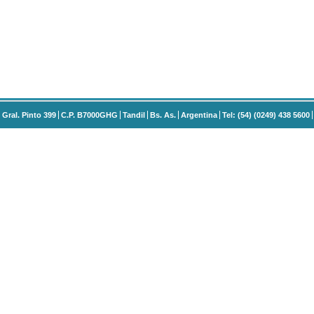
Gral. Pinto 399
C.P. B7000GHG
Tandil
Bs. As.
Argentina
Tel: (54) (0249) 438 5600